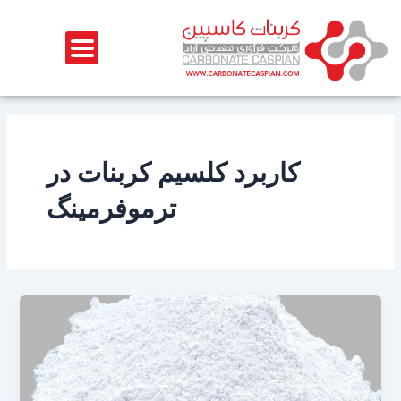
رش
ه
حتوا
کاربرد کلسیم کربنات در
ترموفرمینگ