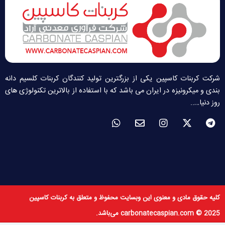
شرکت کربنات کاسپین یکی از بزرگترین تولید کنندگان کربنات کلسیم دانه
بندی و میکرونیزه در ایران می باشد که با استفاده از بالاترین تکنولوژی های
روز دنیا…..
W
E
I
X
T
h
n
n
-
e
a
v
s
t
l
t
e
t
w
e
s
l
a
i
g
a
o
g
t
r
p
p
r
t
a
p
e
a
e
m
m
r
کلیه حقوق مادی و معنوی این وبسایت محفوظ و متعلق به کربنات کاسپین
carbonatecaspian.com © 2025 می‌باشد.