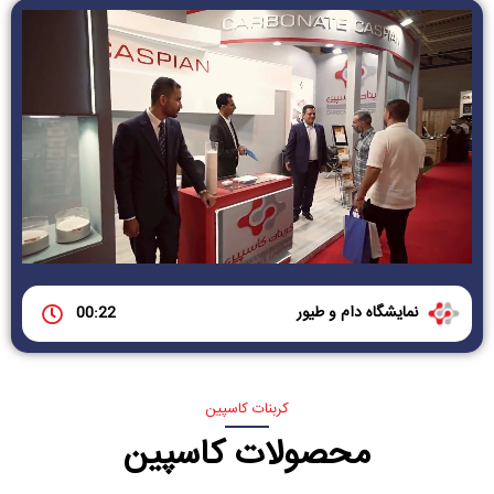
نمایشگاه دام و طیور
00:22
کربنات کاسپین
محصولات کاسپین